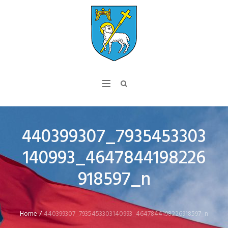
440399307_7935453303
140993_4647844198226
918597_n
Home
/
440399307_7935453303140993_4647844198226918597_n