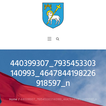
440399307_7935453303
140993_4647844198226
918597_n
Home
/
440399307_7935453303140993_4647844198226918597_n