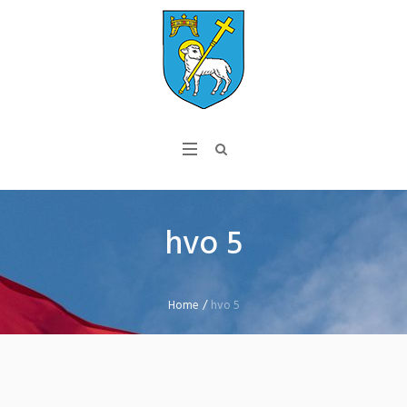
hvo 5
Home
/
hvo 5