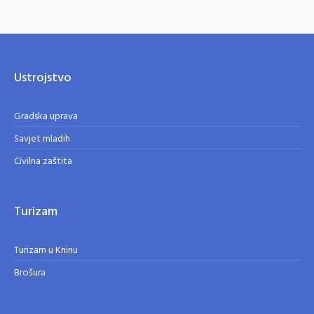
Ustrojstvo
Gradska uprava
Savjet mladih
Civilna zaštita
Turizam
Turizam u Kninu
Brošura