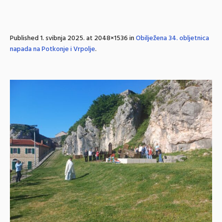
Published
1. svibnja 2025.
at 2048×1536 in
Obilježena 34. obljetnica
napada na Potkonje i Vrpolje
.