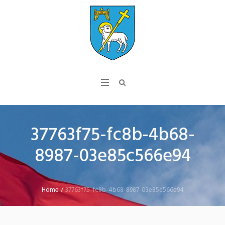
37763f75-fc8b-4b68-
8987-03e85c566e94
Home
/
37763f75-fc8b-4b68-8987-03e85c566e94