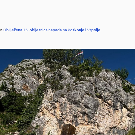
in
Obilježena 35. obljetnica napada na Potkonje i Vrpolje
.