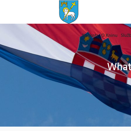
Novosti
O Kninu
Služb
What