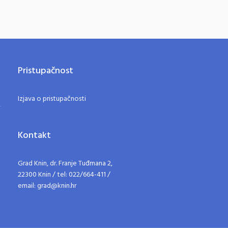
Pristupačnost
Izjava o pristupačnosti
Kontakt
Grad Knin, dr. Franje Tuđmana 2,
22300 Knin / tel: 022/664-411 /
email: grad@knin.hr