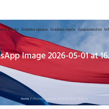
eno glasilo
Gradska uprava
Gradsko vijeće
Gospodarstvo
In
sApp Image 2026-05-01 at 16.
Home
/
WhatsApp Image 2026-05-01 at 16.58.43