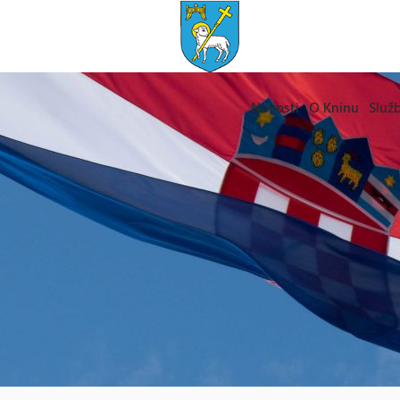
Novosti
O Kninu
Služb