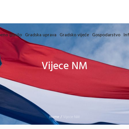
eno glasilo
Gradska uprava
Gradsko vijeće
Gospodarstvo
In
Vijece NM
Home
/
Vijece NM