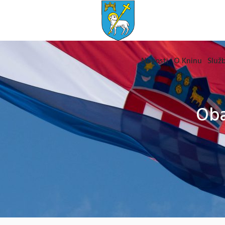
Novosti
O Kninu
Služb
Oba