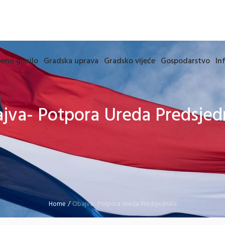
eno glasilo
Gradska uprava
Gradsko vijeće
Gospodarstvo
In
jva- Potpora Ureda Predsjed
Home
/
Obajva- Potpora Ureda Predsjednika