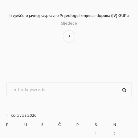
Izvješće o javnoj raspravi o Prijedlogu Izmjena i dopuna (IV) GUPa
Sljedeće
kolovoz 2026
P
U
S
Č
P
S
N
1
2