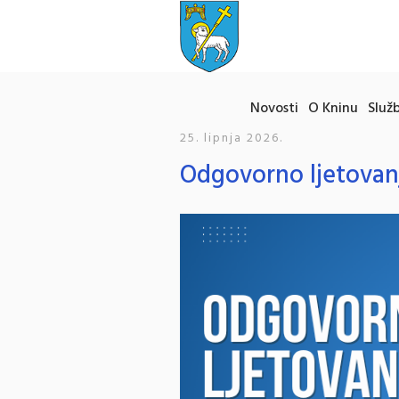
Novosti
O Kninu
Služb
25. lipnja 2026.
Odgovorno ljetovan