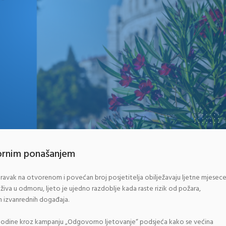
vornim ponašanjem
avak na otvorenom i povećan broj posjetitelja obilježavaju ljetne mjesec
uživa u odmoru, ljeto je ujedno razdoblje kada raste rizik od požara,
ih izvanrednih događaja.
e godine kroz kampanju „Odgovorno ljetovanje“ podsjeća kako se većina