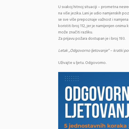
U svakoj hitnoj situaciji – prometna nesre
na više jezika. Lani je udio namjenskih po
se sve više prepoznaje važnost i namjen
koristiti broj 112, jer je namijenjen on
može značiti razliku.
Za prijavu požara dostupan je i broj 193.
Letak „Odgovorno ljetovanje” – kratki pod
Uživajte u ljetu. Odgovorno.