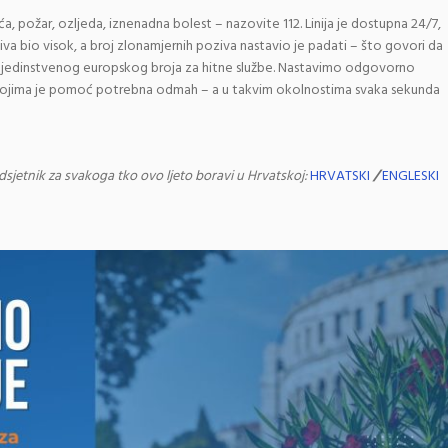
ća, požar, ozljeda, iznenadna bolest – nazovite 112. Linija je dostupna 24/7,
ziva bio visok, a broj zlonamjernih poziva nastavio je padati – što govori da
a jedinstvenog europskog broja za hitne službe. Nastavimo odgovorno
ima kojima je pomoć potrebna odmah – a u takvim okolnostima svaka sekunda
sjetnik za svakoga tko ovo ljeto boravi u Hrvatskoj:
HRVATSKI
/
ENGLESKI