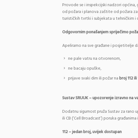
Provode se i inspekcijski nadzori općina,
od požara i planova zaštite od požara za
turističkih tvrtki i subjekata u tehničkim
Odgovornim ponašanjem spriječimo pož
Apeliramo na sve građane i posjetitelje d
ne pale vatru na otvorenom,
ne bacaju opuške,
prijave svaki dim ili požar na
broj 112 ili
Sustav SRUUK – upozorenje izravno na v
Dodatnu sigurnost pruža Sustav za rano u
ili CB (‘Cell Broadcast’) poruka građanima 
112 – jedan broj, uvijek dostupan