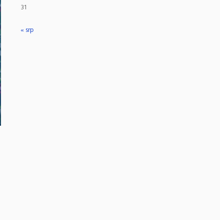
31
« srp
e