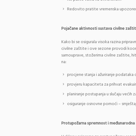
Redovito pratite vremenska upozore
Pojačane aktivnosti sustava civilne zašti
Kako bi se osigurala visoka razina pripra
civilne zaštite i ove sezone provodi koor
samouprave, stožerima civilne zaštite, hi
na:
procjene stanja i ažuriranje podataka
provjeru kapaciteta za prihvat evakui
planiranje postupanja u slučaju većih z
osiguranje osnovne pomoći – smještaja
Protupožarna spremnost i međunarodna 