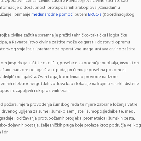
 Operativni centar civilne zaštite Ravnateljstva civilne zaštite, kao
nformacije o dostupnosti protupožarnih zrakoplova „Canadair” u
užanje i primanje
međunarodne pomoći
putem
ERCC-a
(Koordinacijskog
jba civilne zaštite spremna je pružiti tehničko-taktičku i logističku
a, a Ravnateljstvo civilne zaštite može osigurati i dostaviti opremu
torskog smještaja i prehrane za operativne snage sustava civilne zaštite.
tom (inspekcija zaštite okoliša), posebice za područje priobalja, inspektori
ojačane nadzore odlagališta otpada, pri čemu je posebna pozornost
. ‘divljih’ odlagališta. Osim toga, koordinirano provode nadzore
zemnih elektroenergetskih vodova kao i lokacije na kojima su uskladištene
opasnih, zapaljivih i eksplozivnih tvari.
d požara, mjera provođenja šumskog reda te mjere zabrane loženja vatre
a drvenog ugljena za šume i šumsko zemljište i šumoposjednike te, među
zgradnje i održavanja protupožarnih prosjeka, prometnica i šumskih cesta,
jsko-dojavnih postaja, željezničkih pruga koje prolaze kroz područja velikog
i dr.