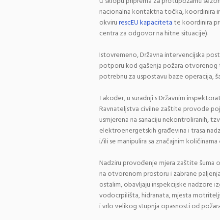
U sklopu priprema za protupožarnu sezonu,
nacionalna kontaktna točka, koordinira i
okviru
rescEU kapaciteta
te koordinira pr
centra za odgovor na hitne situacije).
Istovremeno, Državna intervencijska postro
potporu kod gašenja požara otvorenog tip
potrebnu za uspostavu baze operacija, ša
Također, u suradnji s Državnim inspektora
Ravnateljstva civilne zaštite provode p
usmjerena na sanaciju nekontroliranih, tzv
elektroenergetskih građevina i trasa nad
i/ili se manipulira sa značajnim količinama 
Nadziru provođenje mjera zaštite šuma o
na otvorenom prostoru i zabrane paljenj
ostalim, obavljaju inspekcijske nadzore i
vodocrpilišta, hidranata, mjesta motritel
i vrlo velikog stupnja opasnosti od požara 