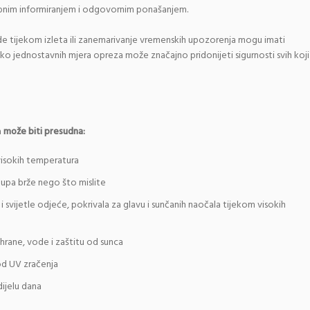
dobnim informiranjem i odgovornim ponašanjem.
 tijekom izleta ili zanemarivanje vremenskih upozorenja mogu imati
liko jednostavnih mjera opreza može značajno pridonijeti sigurnosti svih koji
a
može biti presudna:
 visokih temperatura
tupa brže nego što mislite
 svijetle odjeće, pokrivala za glavu i sunčanih naočala tijekom visokih
hrane, vode i zaštitu od sunca
od UV zračenja
dijelu dana