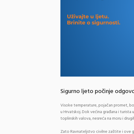
Sigurno ljeto počinje odgo
Visoke temperature, pojačan promet, bor
u Hrvatskoj. Dok većina građana i turista 
toplinskih valova, nesreća na moru i drug
Zato Ravnateljstvo civilne zaštite i ov