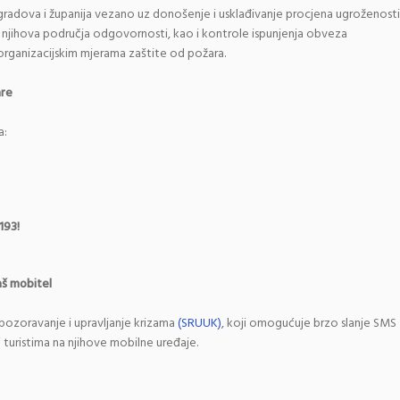
 gradova i županija vezano uz donošenje i usklađivanje procjena ugroženosti
 njihova područja odgovornosti, kao i kontrole ispunjenja obveza
 i organizacijskim mjerama zaštite od požara.
are
a:
 193!
aš mobitel
pozoravanje i upravljanje krizama
(SRUUK)
, koji omogućuje brzo slanje SMS
i turistima na njihove mobilne uređaje.