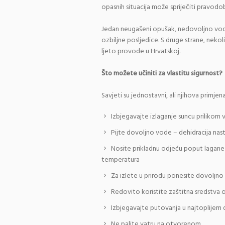
opasnih situacija može spriječiti pravo
Jedan neugašeni opušak, nedovoljno vode
ozbiljne posljedice. S druge strane, neko
ljeto provode u Hrvatskoj.
Što možete učiniti za vlastitu sigurnost?
Savjeti su jednostavni, ali njihova primjen
Izbjegavajte izlaganje suncu prilikom
Pijte dovoljno vode – dehidracija nas
Nosite prikladnu odjeću poput lagane i
temperatura
Za izlete u prirodu ponesite dovoljno 
Redovito koristite zaštitna sredstva 
Izbjegavajte putovanja u najtoplijem 
Ne palite vatru na otvorenom