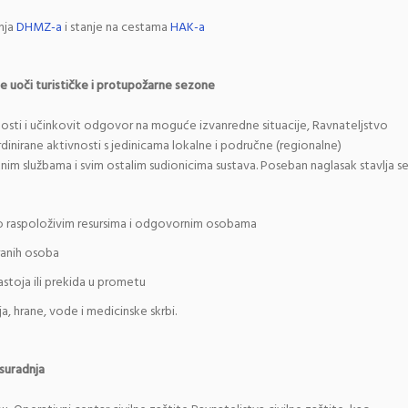
nja
DHMZ-a
i stanje na cestama
HAK-a
te uoči turističke i protupožarne sezone
vnosti i učinkovit odgovor na moguće izvanredne situacije, Ravnateljstvo
dinirane aktivnosti s jedinicama lokalne i područne (regionalne)
tnim službama i svim ostalim sudionicima sustava. Poseban naglasak stavlja s
 o raspoloživim resursima i odgovornim osobama
ranih osoba
astoja ili prekida u prometu
, hrane, vode i medicinske skrbi.
suradnja