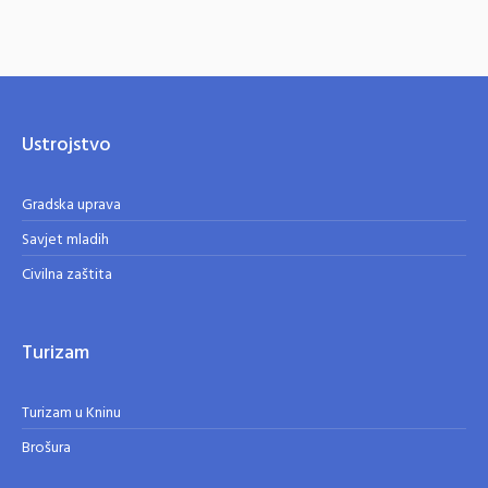
Ustrojstvo
Gradska uprava
Savjet mladih
Civilna zaštita
Turizam
Turizam u Kninu
Brošura