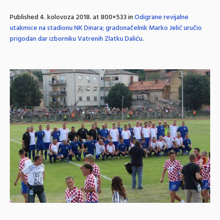
Published
4. kolovoza 2018.
at 800×533 in
Odigrane revijalne
utakmice na stadionu NK Dinara; gradonačelnik Marko Jelić uručio
prigodan dar izborniku Vatrenih Zlatku Daliću
.