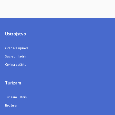
Ustrojstvo
Gradska uprava
Savjet mladih
Civilna zaštita
Turizam
Turizam u Kninu
Brošura