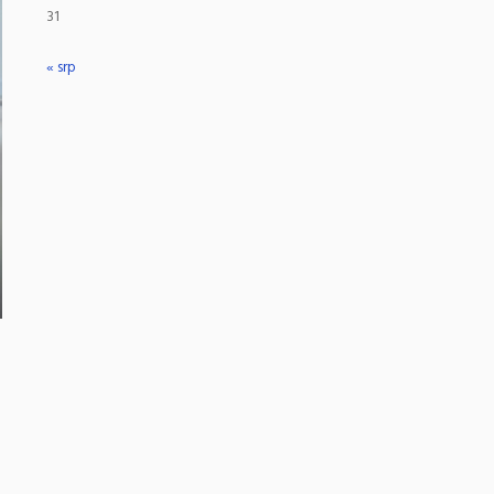
31
« srp