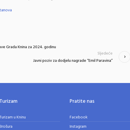
stanova
bave Grada Knina za 2024. godinu
Sljedeće
Javni poziv za dodjelu nagrade “Emil Paravina”
Turizam
Pratite nas
Turizam u Kninu
Facebook
Brošura
Instagram