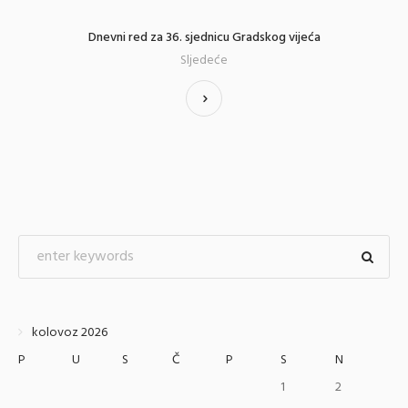
Dnevni red za 36. sjednicu Gradskog vijeća
Sljedeće
kolovoz 2026
P
U
S
Č
P
S
N
1
2