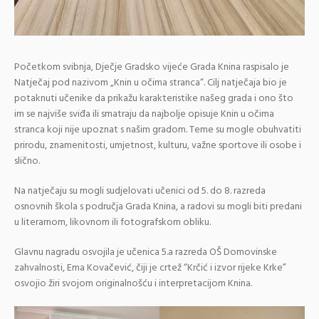
Početkom svibnja, Dječje Gradsko vijeće Grada Knina raspisalo je
Natječaj pod nazivom „Knin u očima stranca“. Cilj natječaja bio je
potaknuti učenike da prikažu karakteristike našeg grada i ono što
im se najviše sviđa ili smatraju da najbolje opisuje Knin u očima
stranca koji nije upoznat s našim gradom. Teme su mogle obuhvatiti
prirodu, znamenitosti, umjetnost, kulturu, važne sportove ili osobe i
slično.
Na natječaju su mogli sudjelovati učenici od 5. do 8. razreda
osnovnih škola s područja Grada Knina, a radovi su mogli biti predani
u literarnom, likovnom ili fotografskom obliku.
Glavnu nagradu osvojila je učenica 5.a razreda OŠ Domovinske
zahvalnosti, Ema Kovačević, čiji je crtež “Krčić i izvor rijeke Krke”
osvojio žiri svojom originalnošću i interpretacijom Knina.