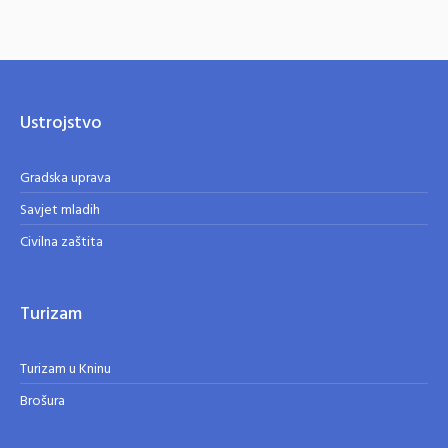
Ustrojstvo
Gradska uprava
Savjet mladih
Civilna zaštita
Turizam
Turizam u Kninu
Brošura