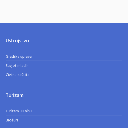
Ustrojstvo
Gradska uprava
Savjet mladih
Civilna zaštita
Turizam
Turizam u Kninu
Brošura