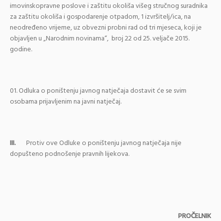
imovinskopravne poslove i zaštitu okoliša višeg stručnog suradnika
za zaštitu okoliša i gospodarenje otpadom, 1 izvršitelj/ica, na
neodređeno vrijeme, uz obvezni probni rad od tri mjeseca, koji je
objavljen u „Narodnim novinama“, broj 22 od 25. veljače 2015.
godine.
Odluka o poništenju javnog natječaja dostavit će se svim
osobama prijavljenim na javni natječaj.
III.
Protiv ove Odluke o poništenju javnog natječaja nije
dopušteno podnošenje pravnih lijekova.
PROČELNIK