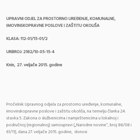
UPRAVNI ODJEL ZA PROSTORNO UREĐENJE, KOMUNALNE,
IMOVINSKOPRAVNE POSLOVE I ZAŠTITU OKOLIŠA
KLASA: 112-01/15-01/2
URBROJ: 2182/10-05-15-4
Knin, 27. veljače 2015. godine
Pročelnik Upravnog odjela za prostorno uređenje, komunalne,
imovinskopravne poslove i zaštitu okoliša, na temelju članka 24.
stavka 5. Zakona o službenicima i namještenicima u lokalnoj i
područnoj (regionalnoj) samoupravi („Narodne novine“, broj 86/08 i
61/11), dana 27. veljače 2015. godine, donosi