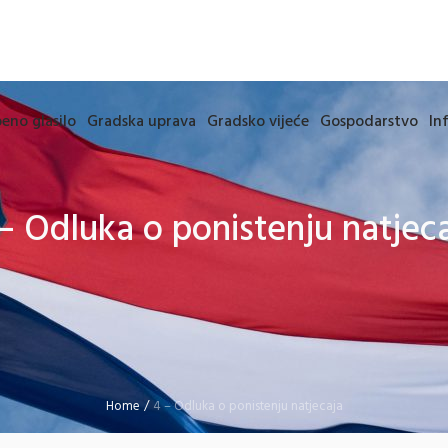
eno glasilo
Gradska uprava
Gradsko vijeće
Gospodarstvo
In
– Odluka o ponistenju natjec
Home
/
4 – Odluka o ponistenju natjecaja