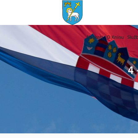
Novosti
O Kninu
Služb
4 