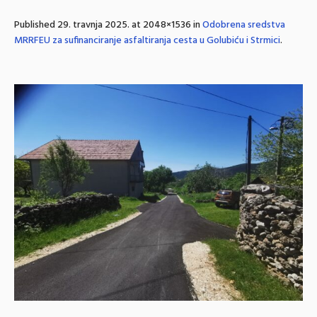
Published
29. travnja 2025.
at 2048×1536 in
Odobrena sredstva
MRRFEU za sufinanciranje asfaltiranja cesta u Golubiću i Strmici
.