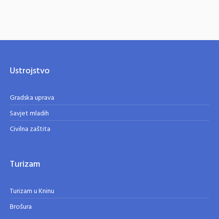
Ustrojstvo
Gradska uprava
Savjet mladih
Civilna zaštita
Turizam
Turizam u Kninu
Brošura