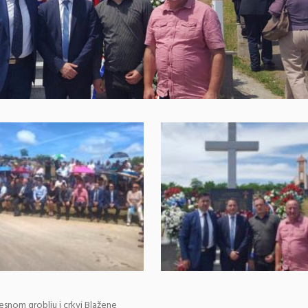
jesnom groblju i crkvi Blažene