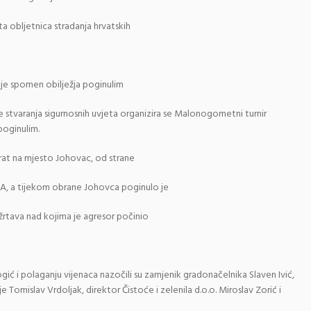
ta obljetnica stradanja hrvatskih
je spomen obilježja poginulim
te stvaranja sigurnosnih uvjeta organizira se Malonogometni turnir
poginulim.
 rat na mjesto Johovac, od strane
JNA, a tijekom obrane Johovca poginulo je
ih žrtava nad kojima je agresor počinio
gić i polaganju vijenaca nazočili su zamjenik gradonačelnika Slaven Ivić,
Tomislav Vrdoljak, direktor Čistoće i zelenila d.o.o. Miroslav Zorić i