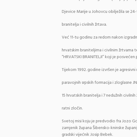
Djevice Marije u Johovcu obilježila se 24-
branitelja i civilnih žrtava.
Već 11-tu godinu za redom nakon izgradn
hrvatskim braniteljima i civilnim žrtvama 
“HRVATSKI BRANITELJI” koji je posvećen 
Tijekom 1992. godine izvršen je agresivni
paravojnih srpskih formacija i zloglasne 
15 hrvatskih branitelja i 7 nedužnih civiln
ratni zločin.
Svetoj misi koju je predvodio fra Jozo Go
zamjenik župana Šibensko-kninske županije 
gradski vijećnik Josip Bebek.