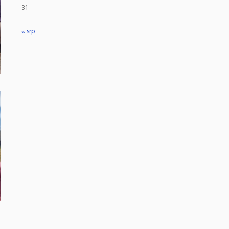
31
« srp