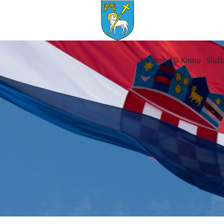
Novosti
O Kninu
Služb