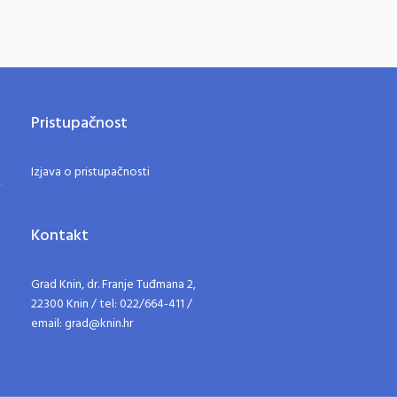
Pristupačnost
Izjava o pristupačnosti
Kontakt
Grad Knin, dr. Franje Tuđmana 2,
22300 Knin / tel: 022/664-411 /
email: grad@knin.hr