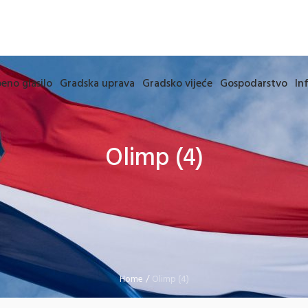
eno glasilo
Gradska uprava
Gradsko vijeće
Gospodarstvo
In
Olimp (4)
Home
/
Olimp (4)