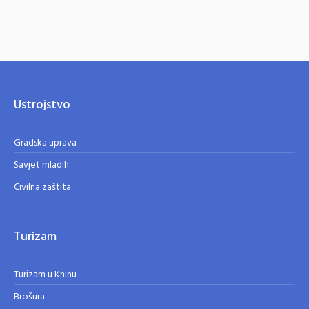
Ustrojstvo
Gradska uprava
Savjet mladih
Civilna zaštita
Turizam
Turizam u Kninu
Brošura