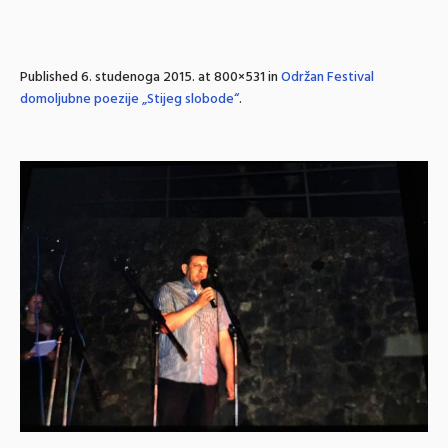
Published
6. studenoga 2015.
at 800×531 in
Održan Festival
domoljubne poezije „Stijeg slobode“
.