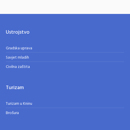
Ustrojstvo
Gradska uprava
Savjet mladih
Civilna zaštita
Turizam
Turizam u Kninu
Brošura