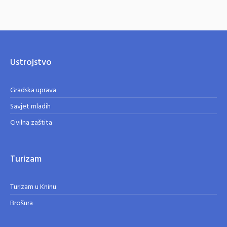
Ustrojstvo
Gradska uprava
Savjet mladih
Civilna zaštita
Turizam
Turizam u Kninu
Brošura