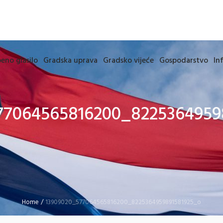
eno glasilo
Gradska uprava
Gradsko vijeće
Gospodarstvo
In
77064565816200_8225364959
Home
/
13909020_577064565816200_8225364959891581925_o