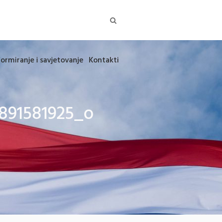
formiranje i savjetovanje
Kontakti
891581925_o