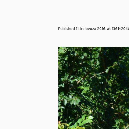
Published
11. kolovoza 2016.
at 1361×204