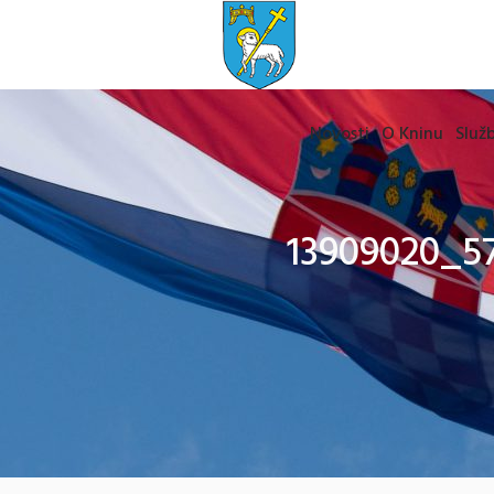
Novosti
O Kninu
Služb
13909020_5