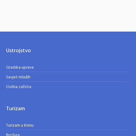
Ustrojstvo
Gradska uprava
Savjet mladih
Civilna zaštita
Turizam
Turizam u Kninu
Brošura