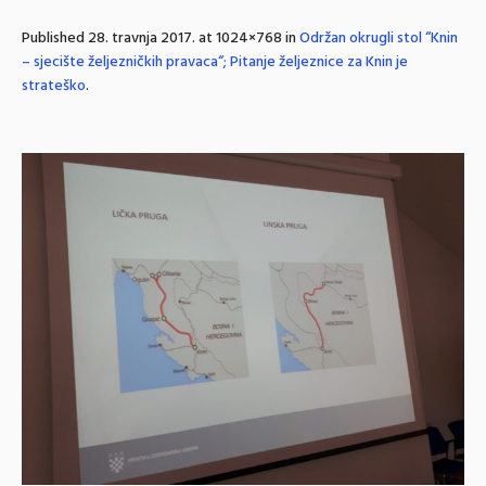
Published
28. travnja 2017.
at 1024×768 in
Održan okrugli stol “Knin
– sjecište željezničkih pravaca“; Pitanje željeznice za Knin je
strateško
.