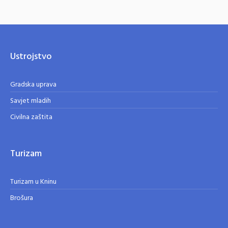
Ustrojstvo
Gradska uprava
Savjet mladih
Civilna zaštita
Turizam
Turizam u Kninu
Brošura