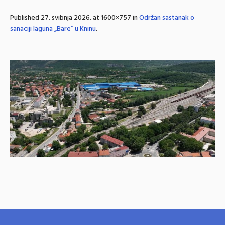
Published
27. svibnja 2026.
at 1600×757 in
Održan sastanak o
sanaciji laguna „Bare“ u Kninu
.