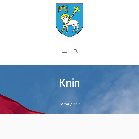
Knin
Home
/
Knin