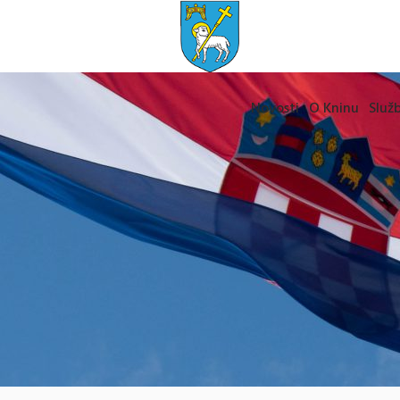
Novosti
O Kninu
Služb