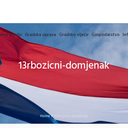
eno glasilo
Gradska uprava
Gradsko vijeće
Gospodarstvo
In
13rbozicni-domjenak
Home
/
13rbozicni-domjenak