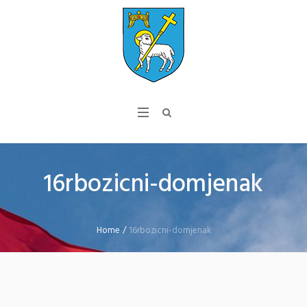
16rbozicni-domjenak
Home
/
16rbozicni-domjenak