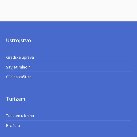
Ustrojstvo
Gradska uprava
Savjet mladih
Civilna zaštita
Turizam
Turizam u Kninu
Brošura