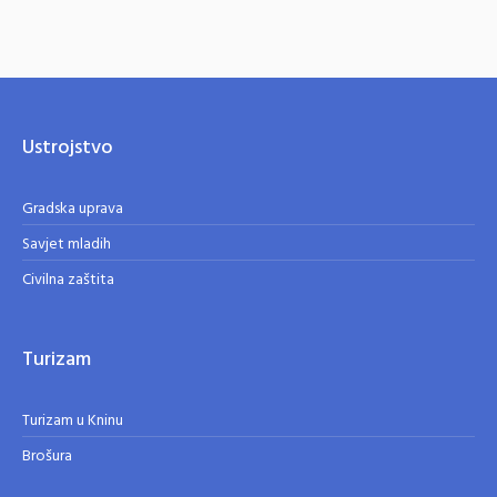
Ustrojstvo
Gradska uprava
Savjet mladih
Civilna zaštita
Turizam
Turizam u Kninu
Brošura