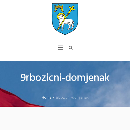
9rbozicni-domjenak
Home
/
9rbozicni-domjenak