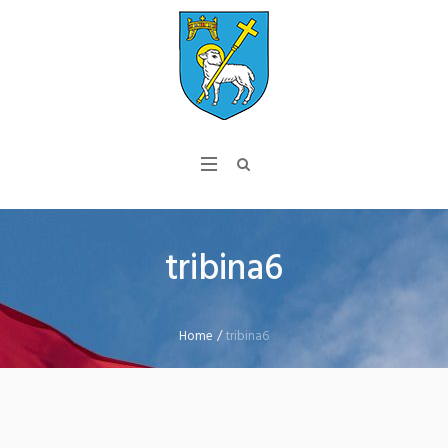
tribina6
Home
/
tribina6