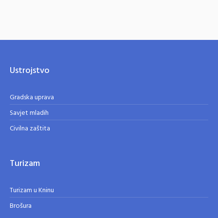
Ustrojstvo
Gradska uprava
Savjet mladih
Civilna zaštita
Turizam
Turizam u Kninu
Brošura