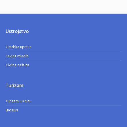
Ustrojstvo
Gradska uprava
Savjet mladih
Civilna zaštita
Turizam
Turizam u Kninu
Brošura