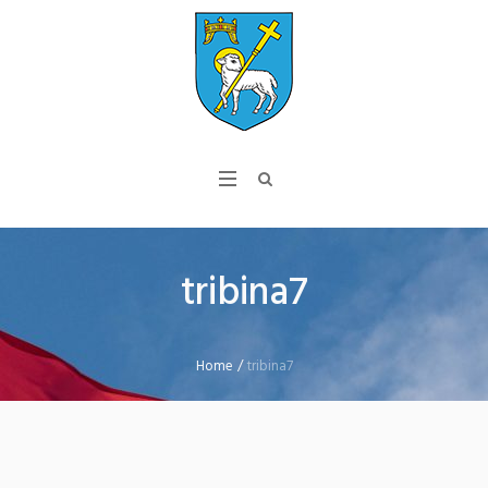
tribina7
Home
/
tribina7