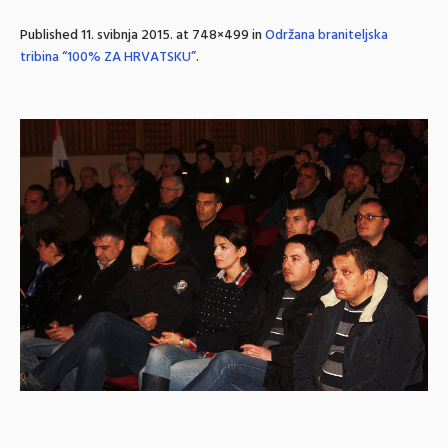
Published
11. svibnja 2015.
at 748×499 in
Održana braniteljska
tribina “100% ZA HRVATSKU”
.