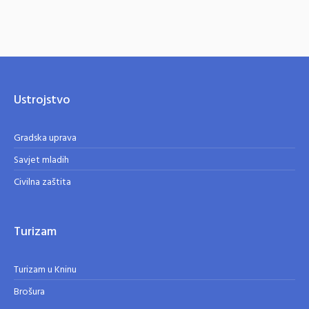
Ustrojstvo
Gradska uprava
Savjet mladih
Civilna zaštita
Turizam
Turizam u Kninu
Brošura