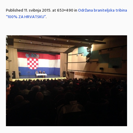
Published
11. svibnja 2015.
at 653×490 in
Održana braniteljska tribina
“100% ZA HRVATSKU”
.