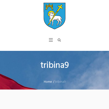
tribina9
Home
/
tribina9