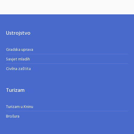
Ustrojstvo
Gradska uprava
Savjet mladih
Civilna zaštita
Turizam
Turizam u Kninu
Brošura