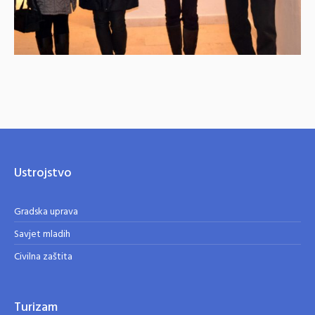
Ustrojstvo
Gradska uprava
Savjet mladih
Civilna zaštita
Turizam