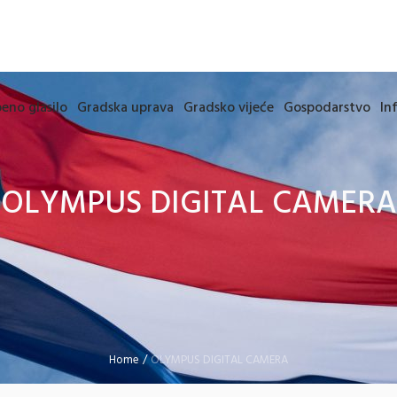
eno glasilo
Gradska uprava
Gradsko vijeće
Gospodarstvo
In
OLYMPUS DIGITAL CAMERA
Home
/
OLYMPUS DIGITAL CAMERA