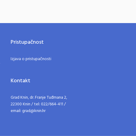
Pristupačnost
Izjava o pristupačnosti
Kontakt
Grad Knin, dr. Franje Tuđmana 2,
22300 Knin / tel: 022/664-411 /
email: grad@knin.hr