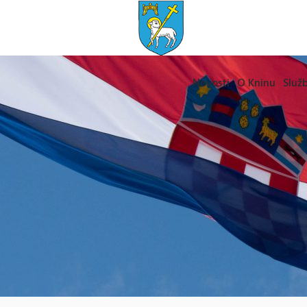
Novosti
O Kninu
Služb