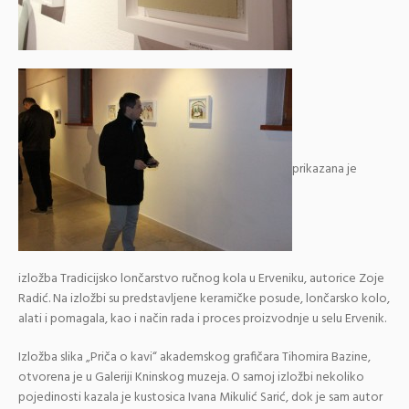
prikazana je
izložba Tradicijsko lončarstvo ručnog kola u Erveniku, autorice Zoje
Radić. Na izložbi su predstavljene keramičke posude, lončarsko kolo,
alati i pomagala, kao i način rada i proces proizvodnje u selu Ervenik.
Izložba slika „Priča o kavi“ akademskog grafičara Tihomira Bazine,
otvorena je u Galeriji Kninskog muzeja. O samoj izložbi nekoliko
pojedinosti kazala je kustosica Ivana Mikulić Sarić, dok je sam autor