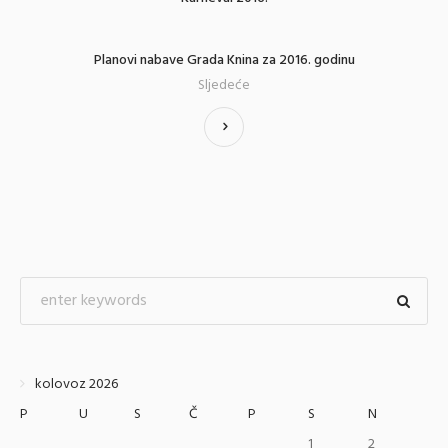
Planovi nabave Grada Knina za 2016. godinu
Sljedeće
kolovoz 2026
P
U
S
Č
P
S
N
1
2