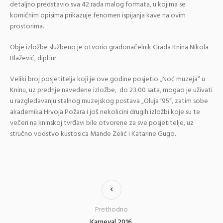
detaljno predstavio sva 42 rada malog formata, u kojima se
komičnim opisima prikazuje fenomen ispijanja kave na ovim
prostorima.
Obje izložbe službeno je otvorio gradonačelnik Grada Knina Nikola
Blažević, dipl.iur.
Veliki broj posjetitelja koji je ove godine posjetio „Noć muzeja“ u
Kninu, uz prednje navedene izložbe, do 23:00 sata, mogao je uživati
u razgledavanju stalnog muzejskog postava „Oluja ’95“, zatim sobe
akademika Hrvoja Požara i još nekolicini drugih izložbi koje su te
večeri na kninskoj tvrđavi bile otvorene za sve posjetitelje, uz
stručno vodstvo kustosica Mande Zelić i Katarine Gugo.
Prethodno
Karneval 2016.