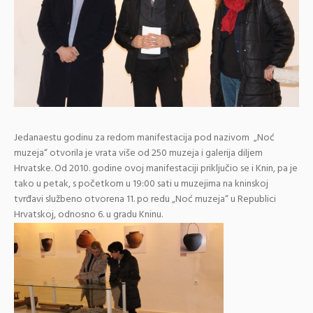
Jedanaestu godinu za redom manifestacija pod nazivom „Noć
muzeja“ otvorila je vrata više od 250 muzeja i galerija diljem
Hrvatske. Od 2010. godine ovoj manifestaciji priključio se i Knin, pa je
tako u petak, s početkom u 19:00 sati u muzejima na kninskoj
tvrđavi službeno otvorena 11. po redu „Noć muzeja“ u Republici
Hrvatskoj, odnosno 6. u gradu Kninu.