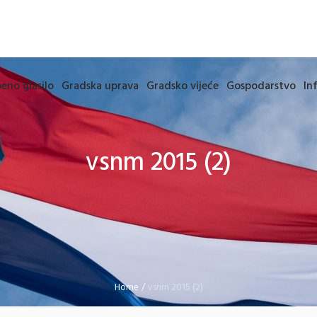
eno glasilo
Gradska uprava
Gradsko vijeće
Gospodarstvo
In
vsnm 2015 (2)
Home
/
vsnm 2015 (2)