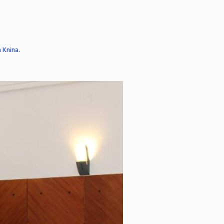
a Knina
.