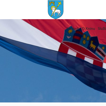
Novosti
O Kninu
Služb