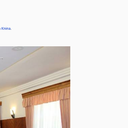
a Knina
.