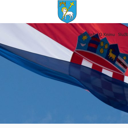
Novosti
O Kninu
Služb