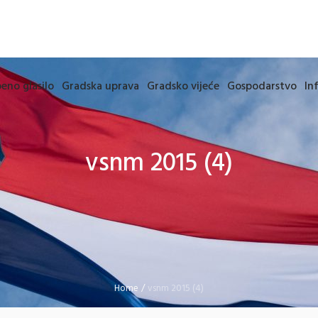
eno glasilo
Gradska uprava
Gradsko vijeće
Gospodarstvo
In
vsnm 2015 (4)
Home
/
vsnm 2015 (4)