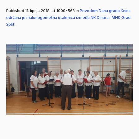
Published
11. lipnja 2018.
at 1000×563 in
Povodom Dana grada Knina
održana je malonogometna utakmica između NK Dinara i MNK Grad
Split
.