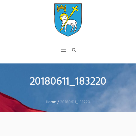
20180611_183220
Home
/
20180611_183220