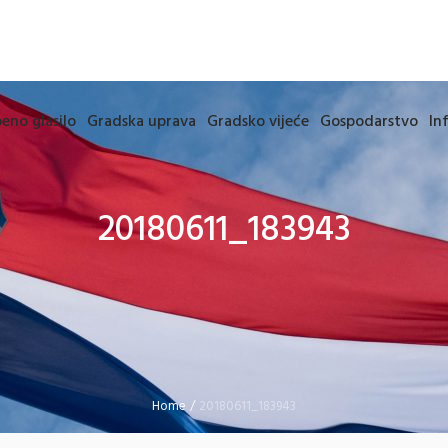
eno glasilo
Gradska uprava
Gradsko vijeće
Gospodarstvo
In
20180611_183943
Home
/
20180611_183943