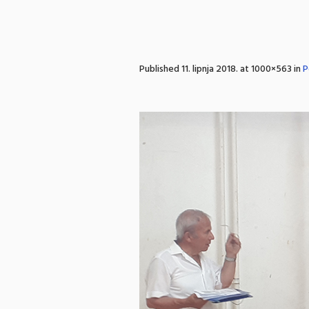
Published
11. lipnja 2018.
at 1000×563 in
P