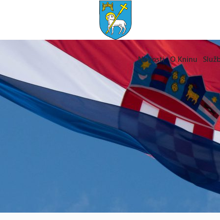
Novosti
O Kninu
Služb