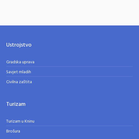
Ustrojstvo
Gradska uprava
Savjet mladih
Civilna zaštita
Turizam
Turizam u Kninu
Brošura