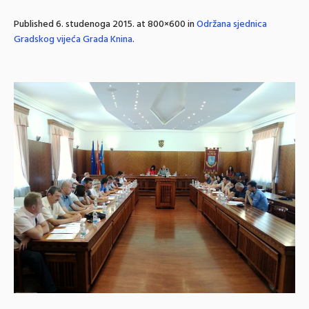
Published
6. studenoga 2015.
at 800×600 in
Održana sjednica
Gradskog vijeća Grada Knina
.