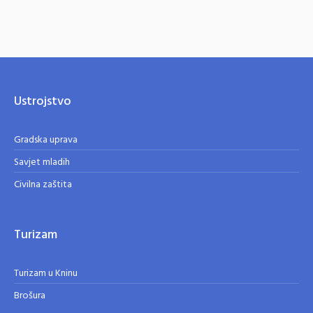
Ustrojstvo
Gradska uprava
Savjet mladih
Civilna zaštita
Turizam
Turizam u Kninu
Brošura