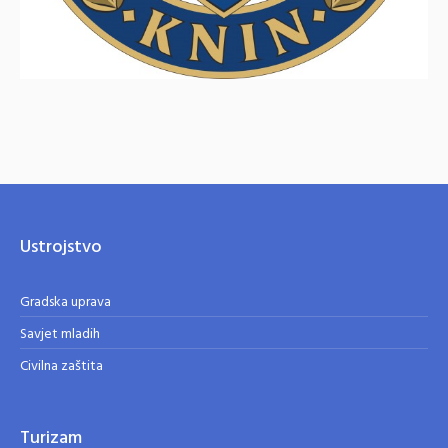
Ustrojstvo
Gradska uprava
Savjet mladih
Civilna zaštita
Turizam