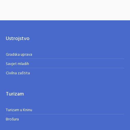
Ustrojstvo
Gradska uprava
Savjet mladih
Civilna zaštita
Turizam
Turizam u Kninu
Brošura