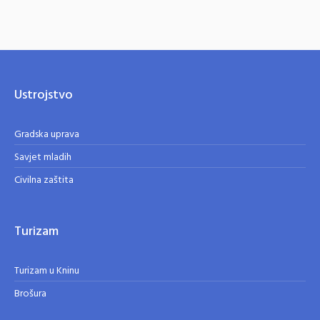
Ustrojstvo
Gradska uprava
Savjet mladih
Civilna zaštita
Turizam
Turizam u Kninu
Brošura