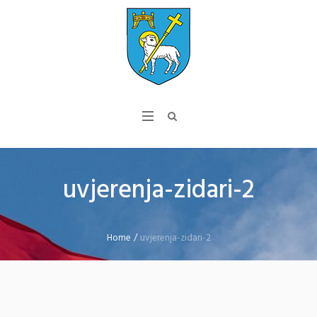
uvjerenja-zidari-2
Home
/
uvjerenja-zidari-2