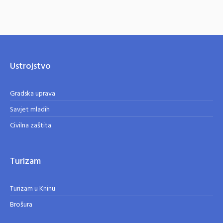
Ustrojstvo
Gradska uprava
Savjet mladih
Civilna zaštita
Turizam
Turizam u Kninu
Brošura