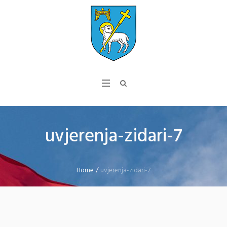
uvjerenja-zidari-7
Home
/
uvjerenja-zidari-7