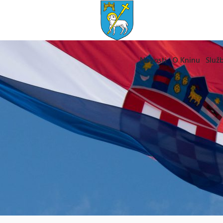
Novosti
O Kninu
Služb