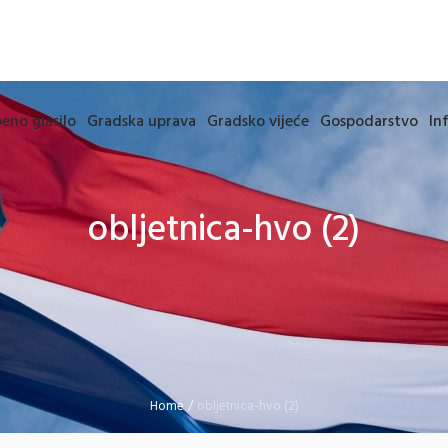
eno glasilo
Gradska uprava
Gradsko vijeće
Gospodarstvo
In
obljetnica-hvo (2)
Home
/
obljetnica-hvo (2)