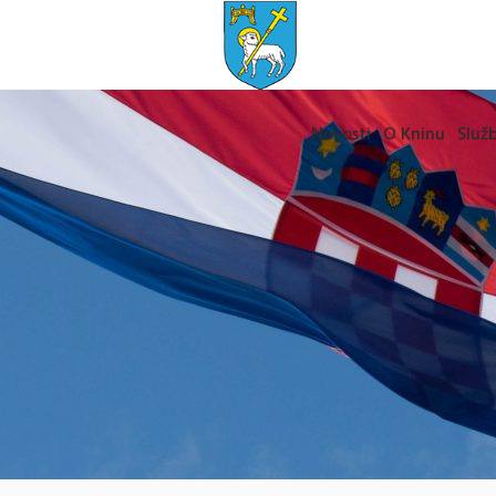
Novosti
O Kninu
Služb