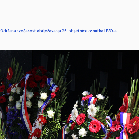
n
Održana svečanost obilježavanja 26. obljetnice osnutka HVO-a
.