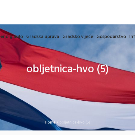
eno glasilo
Gradska uprava
Gradsko vijeće
Gospodarstvo
In
obljetnica-hvo (5)
Home
/
obljetnica-hvo (5)