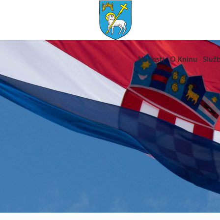
Novosti
O Kninu
Služb